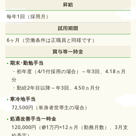
昇給
毎年1回（採用月）
試用期間
6ヶ月（労働条件は正職員と同様です）
賞与等一時金
期末･勤勉手当
・初年度（4/1付採用の場合）～年3回、4.18ヵ月
分
・勤続2年目以降～年3回、4.50ヵ月分
寒冷地手当
72,500円（単身者世帯主の場合）
処遇改善手当一時金
120,000円（@1万円×12ヵ月（勤務月数）、3月支
給予定）